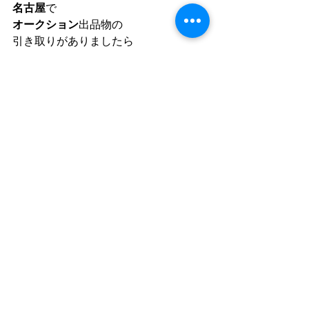
名古屋
で
オークション
出品物の
引き取りがありましたら
便利屋あんしんLife
へ
ご依頼ください。
直送、
チャーター便
にも
対応しております。
ご依頼は、
便利屋あんしんLife
まで