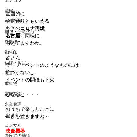
エアコン
清掃
全国的に
予定通りともいえる
各種代行
冬季の
コロナ再燃
梱包・発送代行
名古屋
も同様に
洗濯機
増えてますわね。
御朱印
皆さん
伐採・剪定
ライブイベントのようなものには
近づかないし、
設置
イベントの開催も下火
重量物
家庭菜園
となると・・・
水道修理
おうちで楽しむことに
片付け
重きを置きますね～
コンサル
映像機器
野良猫の捕獲