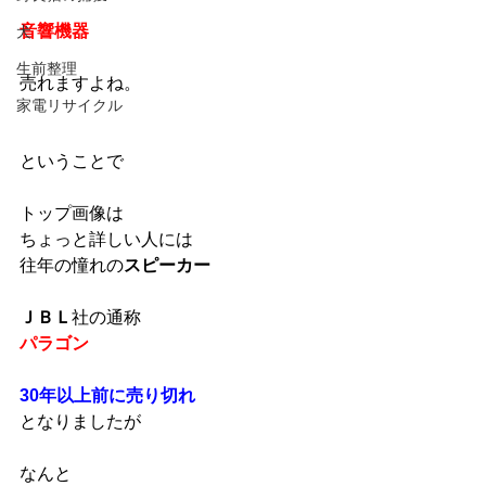
音響機器
犬
生前整理
売れますよね。
家電リサイクル
ということで
トップ画像は
ちょっと詳しい人には
往年の憧れの
スピーカー
ＪＢＬ
社の通称
パラゴン
30年以上前に売り切れ
となりましたが
なんと