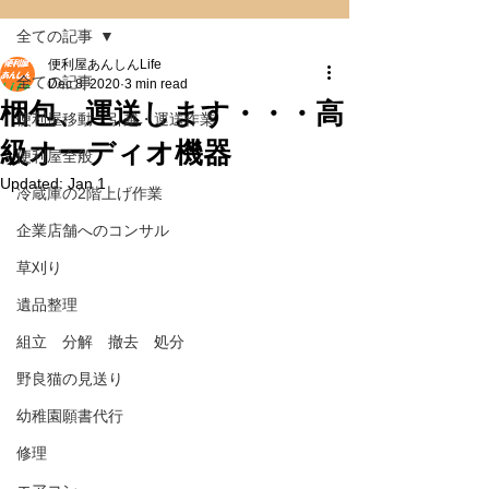
全ての記事
便利屋あんしんLife
全ての記事
Dec 8, 2020
3 min read
梱包、運送します・・・高
便利屋移動・引越・運送作業
級オーディオ機器
便利屋全般
Updated:
Jan 1
冷蔵庫の2階上げ作業
企業店舗へのコンサル
草刈り
遺品整理
組立 分解 撤去 処分
野良猫の見送り
幼稚園願書代行
修理