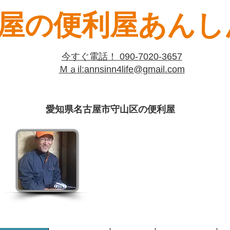
屋の便利屋あんしん
​今すぐ電話！ 090-7020-3657
​Ｍａil:​annsinn4life@gmail.com
愛知県名古屋市守山区の便利屋