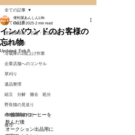
全ての記事
便利屋あんしんLife
全ての記事
Oct 12, 2025
2 min read
インバウンドのお客様の
便利屋移動・引越・運送作業
忘れ物
便利屋全般
Updated:
Feb 8
冷蔵庫の2階上げ作業
企業店舗へのコンサル
草刈り
遺品整理
組立 分解 撤去 処分
野良猫の見送り
午後3時のコーヒーを
幼稚園願書代行
飲んだ後
修理
オークション出品用に