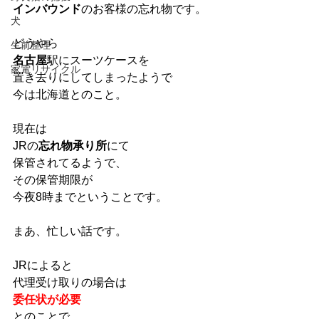
インバウンド
のお客様の忘れ物です。
犬
どうやら
生前整理
名古屋
駅にスーツケースを
家電リサイクル
置き去りにしてしまったようで
今は北海道とのこと。
現在は
JRの
忘れ物承り所
にて
保管されてるようで、
その保管期限が
今夜8時までということです。
まあ、忙しい話です。
JRによると
代理受け取りの場合は
委任状が必要
とのことで