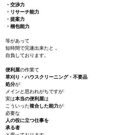
・交渉力
・リサーチ能力
・提案力
・梱包能力
等があって
短時間で完遂出来たと，
自負しております。
便利屋
の作業て
草刈り・ハウスクリーニング・不要品
処分
が
メインと思われがちですが
実は
本当の便利屋
は
こういった
複合した能力
が
必要な
人の役に立つ仕事を
承る者
と思っております。