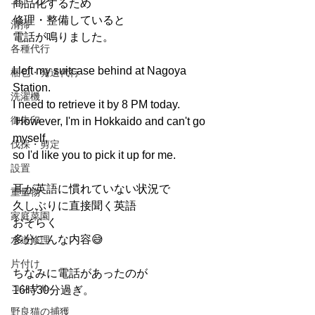
エアコン
商品化するため
修理・整備していると
清掃
電話が鳴りました。
各種代行
I left my suitcase behind at Nagoya 
梱包・発送代行
Station. 
洗濯機
I need to retrieve it by 8 PM today.
御朱印
 However, I'm in Hokkaido and can't go 
myself, 
伐採・剪定
so I'd like you to pick it up for me.
設置
耳が英語に慣れていない状況で
重量物
久しぶりに直接聞く英語
家庭菜園
おそらく
多分こんな内容😅
水道修理
片付け
ちなみに電話があったのが
コンサル
16時30分過ぎ。
野良猫の捕獲