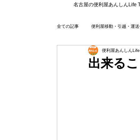
名古屋の便利屋あんしんLife 
全ての記事
便利屋移動・引越・運送
便利屋あんしんLife
遺品整理
組立 分解 撤去 
出来るこ
各種代行
梱包・発送代行
片付け
コンサル
野良猫