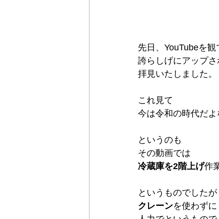
先日、YouTubeを
誇らしげにアップさ
拝見いたしました。
これ見て
今は令和の時代だよ
というのも
その動画では
冷蔵庫を2階上げ
作
というものでしたが
クレーン
を使わずに
人力でというもので