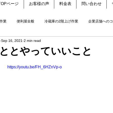
TOPページ
お客様の声
料金表
問い合わせ
作業
便利屋全般
冷蔵庫の2階上げ作業
企業店舗へのコ
Sep 16, 2021
2 min read
処分
野良猫の見送り
幼稚園願書代行
修理
エア
ととやっていいこと
洗濯機
御朱印
伐採・剪定
設置
重量物
家
https://youtu.be/FH_6HZnVp-o
の捕獲
犬
生前整理
家電リサイクル