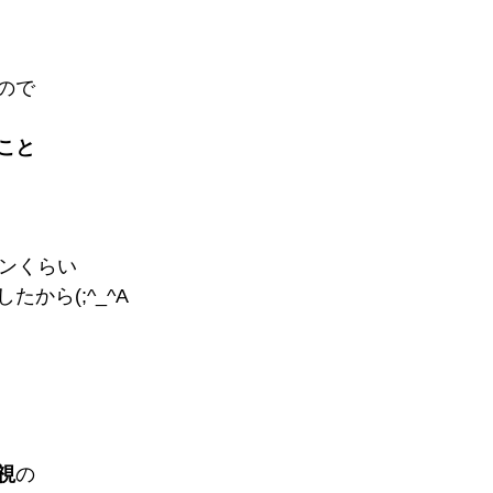
ので
こと
トンくらい
から(;^_^A
視
の