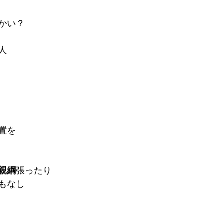
かい？
人
置を
親綱
張ったり
もなし