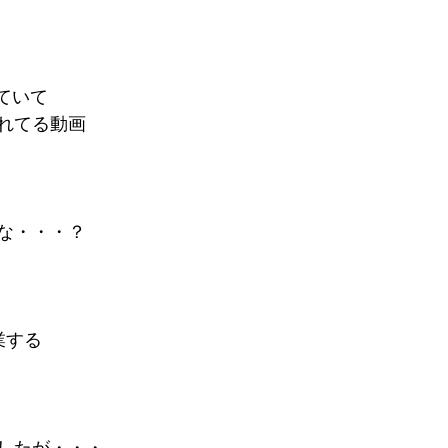
観ていて
れてる動画
な・・・？
業する
したが・・・