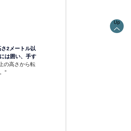
Up
高さ2メートル以
には囲い、手す
以上の高さから転
。”