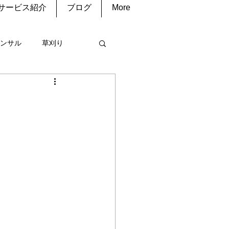
サービス紹介
ブログ
More
ンサル
草刈り
コン
清掃
庭菜園
水道修理