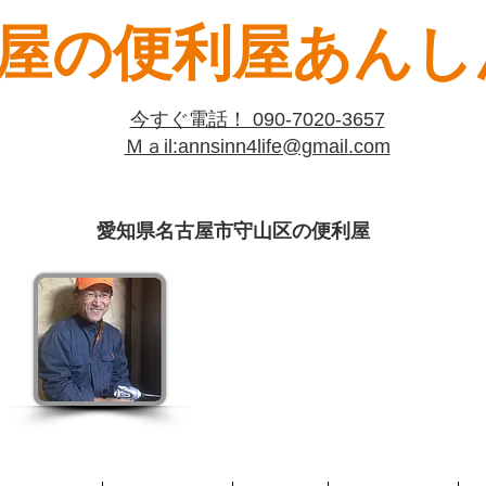
屋の便利屋あんしん
​今すぐ電話！ 090-7020-3657
​Ｍａil:​annsinn4life@gmail.com
愛知県名古屋市守山区の便利屋