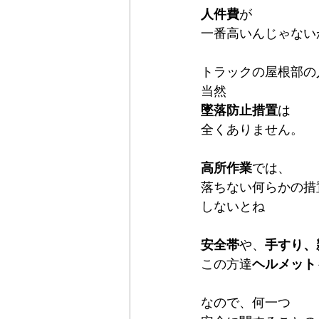
人件費
が
一番高いんじゃない
トラックの屋根部の
当然
墜落防止措置
は
全くありません。
高所作業
では、
落ちない何らかの措
しないとね
安全帯
や、
手すり、
この方達
ヘルメット
なので、何一つ