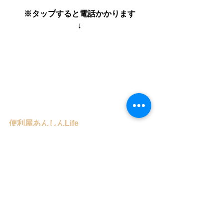
※タップすると電話かかります
↓
便利屋あんしんLife
本日も最後までお読みいただき
誠にありがとうございました。
#経営者
#シルバー人材センター
#便利屋
#作業者
#名古屋