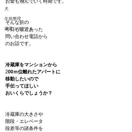
お金も飛んでいく時期です。
犬
生前整理
そんな折の
家電リサイクル
今日も最近あった
問い合わせ電話から
のお話です。
冷蔵庫をマンションから
2
00ｍ位離れたアパートに
移動したいので
手伝ってほしい
おいくらでしょうか？
冷蔵庫の大きさや
階段・エレベータ
段差等の諸条件を