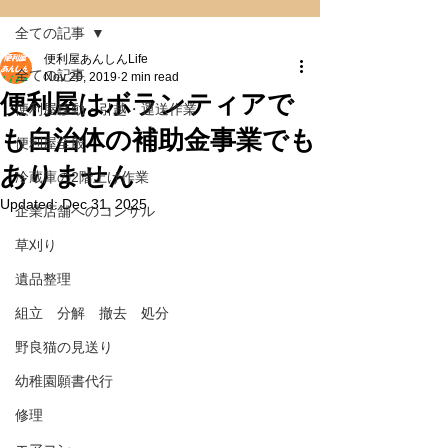
全ての記事
便利屋あんしんLife
全ての記事
Nov 20, 2019
2 min read
便利屋はボランティアで
便利屋移動・引越・運送作業
も自治体の補助金事業でも
便利屋全般
ありません
冷蔵庫の2階上げ作業
Updated:
Dec 31, 2025
企業店舗へのコンサル
草刈り
遺品整理
組立 分解 撤去 処分
野良猫の見送り
幼稚園願書代行
修理