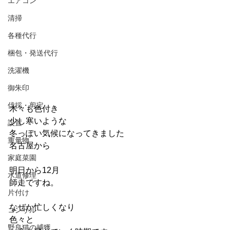
エアコン
清掃
各種代行
梱包・発送代行
洗濯機
御朱印
伐採・剪定
木々も色付き
少し寒いような
設置
冬っぽい気候になってきました
重量物
名古屋から
家庭菜園
明日から12月
水道修理
師走ですね。
片付け
なぜか忙しくなり
コンサル
色々と
野良猫の捕獲