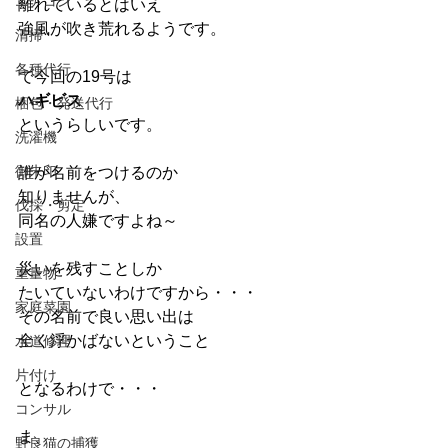
エアコン
離れているとはいえ
強風が吹き荒れるようです。
清掃
各種代行
で今回の19号は
ハギビス
梱包・発送代行
というらしいです。
洗濯機
御朱印
誰が名前をつけるのか
知りませんが、
伐採・剪定
同名の人嫌ですよね～
設置
災いを残すことしか
重量物
たいていないわけですから・・・
家庭菜園
その名前で良い思い出は
全く浮かばないということ
水道修理
片付け
となるわけで・・・
コンサル
ま、
野良猫の捕獲