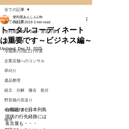
全ての記事
便利屋あんしんLife
全ての記事
Oct 12, 2019
3 min read
トータルコーディネート
便利屋移動・引越・運送作業
は重要です～ビジネス編～
便利屋全般
Updated:
Dec 31, 2025
冷蔵庫の2階上げ作業
企業店舗へのコンサル
草刈り
遺品整理
組立 分解 撤去 処分
野良猫の見送り
台風近づく日本列島
幼稚園願書代行
現状の行先経路には
修理
名古屋も・・・