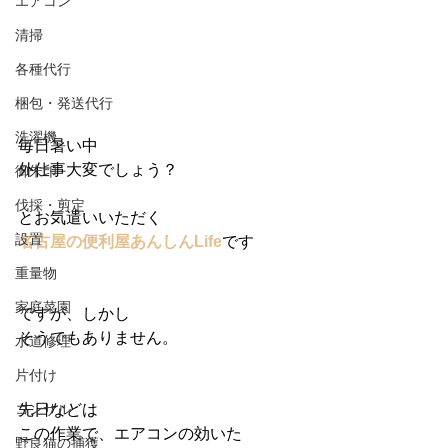
エアコン
清掃
各種代行
梱包・発送代行
洗濯機
毎日暑い中
外仕事大変でしょう？
御朱印
伐採・剪定
とお気遣いいただく
設置
名古屋の便利屋あんしんLife
です
重量物
家庭菜園
ですが、しかし
そうでもありません。
水道修理
片付け
先日などは
コンサル
この作業で、エアコンの効いた
野良猫の捕獲