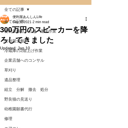
全ての記事
便利屋あんしんLife
全ての記事
Sep 6, 2021
2 min read
300万円のスピーカーを降
便利屋移動・引越・運送作業
ろしてきました
便利屋全般
Updated:
Jan 10
冷蔵庫の2階上げ作業
企業店舗へのコンサル
草刈り
遺品整理
組立 分解 撤去 処分
野良猫の見送り
幼稚園願書代行
修理