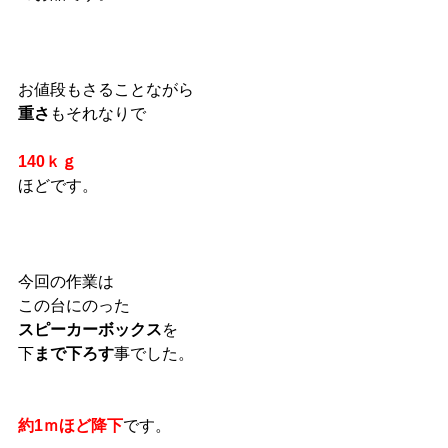
お値段もさることながら
重さ
もそれなりで
140ｋｇ
ほどです。
今回の作業は
この台にのった
スピーカーボックス
を
下
まで下ろす
事でした。
約1ｍほど降下
です。