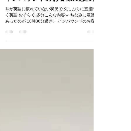
便利屋あんしんLife
Oct 12, 2025
2 min read
インバウンドのお客様の忘れ物
耳が英語に慣れていない状況で 久しぶりに直接聞
く英語 おそらく 多分こんな内容ｗ ちなみに電話が
あったのが 16時30分過ぎ。 インバウンドのお客様
の忘れ物です。 どうやら 名古屋駅にスーツケース
を 置き去りにしてしまったようで