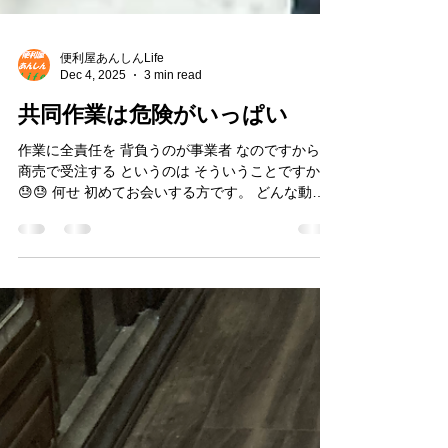
便利屋あんしんLife
Dec 4, 2025
3 min read
共同作業は危険がいっぱい
作業に全責任を 背負うのが事業者 なのですから。
商売で受注する というのは そういうことですから
😓😓 何せ 初めてお会いする方です。 どんな動き
をするか 全く想像できないのです。 毎日一緒に 作
業をしてる人と 共同作業しても ちょっとした行き
違いから 事故は起きる ものです。