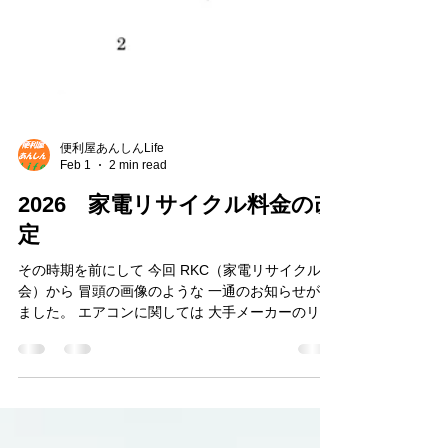
便利屋あんしんLife
Feb 1
2 min read
2026 家電リサイクル料金の改
定
その時期を前にして 今回 RKC（家電リサイクル協
会）から 冒頭の画像のような 一通のお知らせが来
ました。 エアコンに関しては 大手メーカーのリサ
イクル料金は値下げ になりました。 他のメーカー
については 数十円値上げとなっております。 詳細
については こちらのPDFをご確認ください。 当便
利屋あんしんLifeでは 家電４品目のリサイクル回