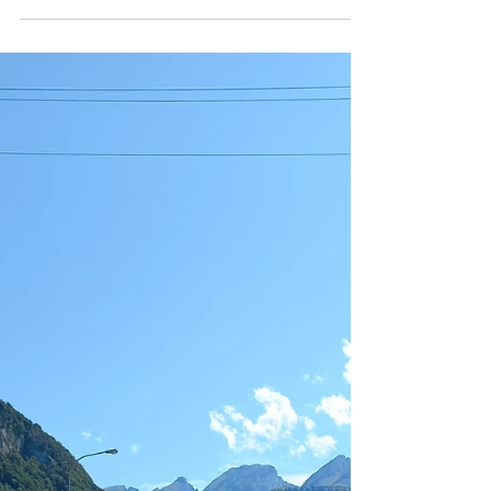
作業料金について
お客様としては、 なるべく速く とのことでした
が、 残念ながら 当店のスケジュールの空きがなく
数日後になってしまうこと と、 作業料金の見積も
り金額を お伝えしたところ、 ご了承を得られて 予
定を組ませていただきました。 それから， 数日後
の 作業予定日前日 のこと ”今日，何時でも良いの
で、来て欲し