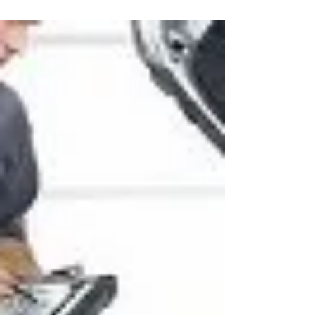
ヒッチハイクから学ぶこと
学生さんは そろそろ夏休みの計画など 考える時期
でしょうか。 学生と言うとお金がないけど、 時間
があるので どこか遠くへ行きたい。 そんな思いに
なり、 お金がないから ヒッチハイクする人も いら
っしゃる事でしょう。 ヒッチハイクというと 地名
を書いた看板が メジャーですけど この看板に書い
てある文字で、 簡単に止まってもらえたり 全く車
が止まってくれない、