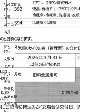
幼稚園願書
代行
修理
エアコン
清掃
各種代行
梱包・発送
代行
洗濯機
御朱印
伐採・剪定
設置
重量物
家庭菜園
水道修理
片付け