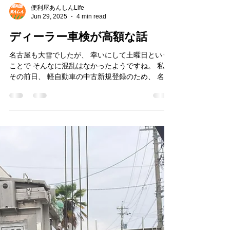
便利屋あんしんLife
Jun 29, 2025
4 min read
ディーラー車検が高額な話
名古屋も大雪でしたが、 幸いにして土曜日という
ことで そんなに混乱はなかったようですね。 私は
その前日、 軽自動車の中古新規登録のため、 名古
屋市港区の軽自動車協会へ いっておりました。 午
前も遅めの出発でしたが、 １２時ちょっと前に書
類も通り、 何とか車検ラインにいけました。 事前