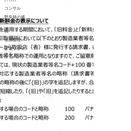
コンサル
野良猫の捕
獲
犬
生前整理
家電リサイ
クル