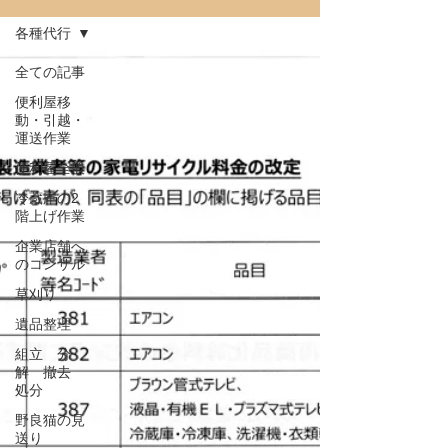
各種代行
全ての記事
便利屋移
動・引越・
運送作業
便利屋全般
冷蔵庫の2
階上げ作業
企業店舗へ
のコンサル
草刈り
遺品整理
組立 分
解 撤去
処分
野良猫の見
送り