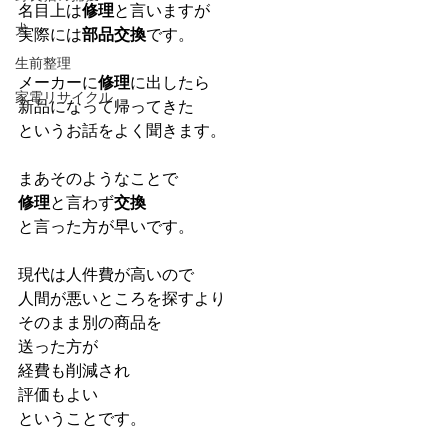
名目上は
修理
と言いますが
犬
実際には
部品交換
です。
生前整理
メーカーに
修理
に出したら
家電リサイクル
新品になって帰ってきた
というお話をよく聞きます。
まあそのようなことで
修理
と言わず
交換
と言った方が早いです。
現代は人件費が高いので
人間が悪いところを探すより
そのまま別の商品を
送った方が
経費も削減され
評価もよい
ということです。