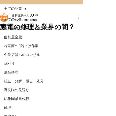
全ての記事
便利屋あんしんLife
全ての記事
Apr 20
2 min read
家電の修理と業界の闇？
便利屋移動・引越・運送作業
便利屋全般
冷蔵庫の2階上げ作業
企業店舗へのコンサル
草刈り
遺品整理
組立 分解 撤去 処分
野良猫の見送り
幼稚園願書代行
修理