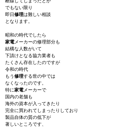
断線してしまったとか
でもない限り
即日
修理
は難しい相談
となります。
昭和の時代でしたら
家電
メーカーの修理部分も
結構な人数がいて
下請けとなる協力業者も
たくさん存在したのですが
令和の時代
もう
修理
する世の中では
なくなったのです。
特に
家電
メーカーで
国内の老舗も
海外の資本が入ってきたり
完全に買われてしまったりしており
製品自体の質の低下が
著しいところです、