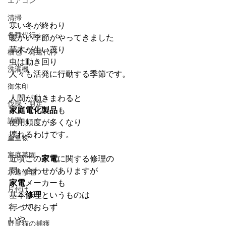
エアコン
清掃
寒い冬が終わり
各種代行
暖かい季節がやってきました
草木が生い茂り
梱包・発送代行
虫は動き回り
洗濯機
人々も活発に行動する季節です。
御朱印
人間が動きまわると
伐採・剪定
家庭電化製品
も
設置
使用頻度が多くなり
壊れるわけです。
重量物
家庭菜園
近頃この
家電
に関する修理の
問い合わせがありますが
水道修理
家電
メーカーも
片付け
基本
修理
というものは
コンサル
行っておらず
いや
野良猫の捕獲