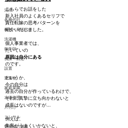
エアコン
こちらでお話をした
清掃
新入社員のよくあるセリフで
各種代行
責任転嫁の思考パターンを
梱包・発送代行
紹介いたしました。
洗濯機
個人事業者では、
御朱印
たいていの
原因は自分にある
伐採・剪定
のです。
設置
というか、
重量物
今の自分は
家庭菜園
過去の自分が作っているわけで、
水道修理
それに真摯に立ち向かわないと
成長はないのですが…
片付け
コンサル
例えば、
集客がうまくいかないと、
野良猫の捕獲