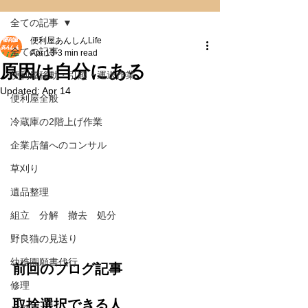
全ての記事
便利屋あんしんLife
全ての記事
Apr 13
3 min read
原因は自分にある
便利屋移動・引越・運送作業
Updated:
Apr 14
便利屋全般
冷蔵庫の2階上げ作業
企業店舗へのコンサル
草刈り
遺品整理
組立 分解 撤去 処分
野良猫の見送り
幼稚園願書代行
前回のブログ記事
修理
取捨選択できる人