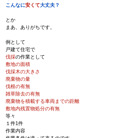
こんなに
安くて
大丈夫？
とか
まあ、ありがちです。
例として
戸建て住宅で
伐採
の作業として
敷地の面積
伐採木の大きさ
廃棄物の量
伐根の有無
雑草除去の有無
廃棄物を積載する車両までの距離
敷地内残置物処分の有無
等々
１件1件
作業内容