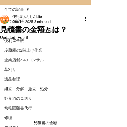
全ての記事
便利屋あんしんLife
全ての記事
Dec 14, 2025
3 min read
見積書の金額とは？
便利屋移動・引越・運送作業
Updated:
Feb 8
便利屋全般
冷蔵庫の2階上げ作業
企業店舗へのコンサル
草刈り
遺品整理
組立 分解 撤去 処分
野良猫の見送り
幼稚園願書代行
修理
見積書の金額