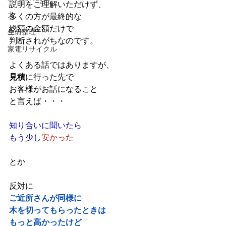
説明をご理解いただけず、
犬
多くの方が最終的な
総額の金額だけで
生前整理
判断されがちなのです。
家電リサイクル
よくある話ではありますが、
見積
に行った先で
お客様がお話になること
と言えば・・・
知り合いに聞いたら
もう少し
安かった
とか
反対に
ご近所さんが同様に
木を切ってもらったときは
もっと高かったけど