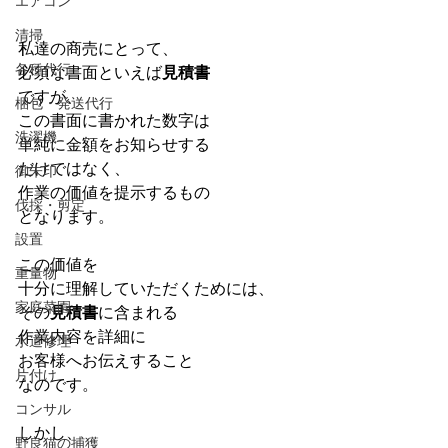
エアコン
清掃
私達の商売にとって、
各種代行
必須な書面といえば
見積書
ですが、
梱包・発送代行
この書面に書かれた数字は
洗濯機
単純に金額をお知らせする
だけではなく、
御朱印
作業の価値を提示するもの
伐採・剪定
となります。
設置
この価値を
重量物
十分に理解していただくためには、
家庭菜園
その
見積書
に含まれる
作業内容を詳細に
水道修理
お客様へお伝えすること
片付け
なのです。
コンサル
しかし、
野良猫の捕獲