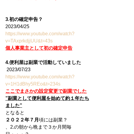
3.初の確定申告？
2023/04/25 
https://www.youtube.com/watch?
v=TAxprkdjjUU&t=43s
個人事業主として初の確定申告
4.
便利屋は副業で活動していました
 2023/07/23
https://www.youtube.com/watch?
v=1H1dBhy5REo&t=234s
ここでまさかの設定変更で副業でした
”副業として便利屋を始めて約１年たち
ました”
となると
２０２２年７月
頃には副業？
、2.の朝から晩まで３か月間毎