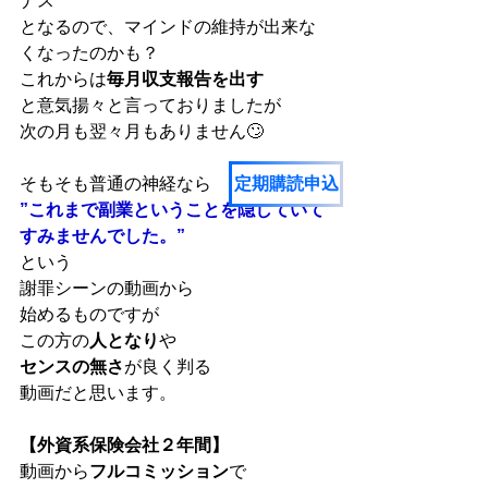
ナス
となるので、マインドの維持が出来な
くなったのかも？
これからは
毎月収支報告を出す
と意気揚々と言っておりましたが
次の月も翌々月もありません🙄
定期購読申込
そもそも普通の神経なら
”これまで副業ということを隠していて
すみませんでした。”
という
謝罪シーンの動画から
始めるものですが
この方の
人となり
や
センスの無さ
が良く判る
動画だと思います。
【外資系保険会社２年間】
動画から
フルコミッション
で