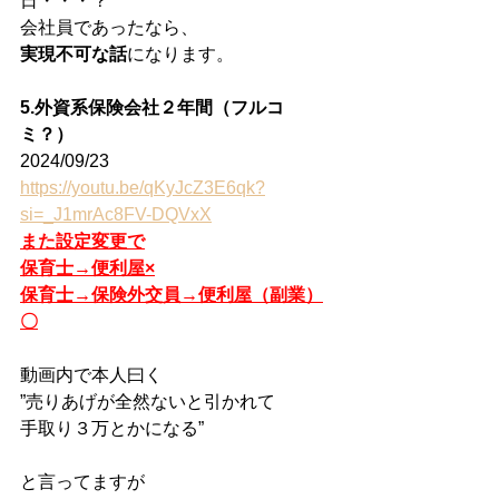
日・・・？
会社員であったなら、
実現不可な話
になります。
5.外資系保険会社２年間（フルコ
ミ？）
2024/09/23
https://youtu.be/qKyJcZ3E6qk?
si=_J1mrAc8FV-DQVxX
また設定変更で
保育士→便利屋×
保育士→保険外交員→便利屋（副業）
〇
動画内で本人曰く
”売りあげが全然ないと引かれて
手取り３万とかになる”
と言ってますが