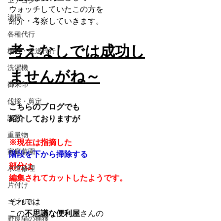
エアコン
ウォッチしていたこの方を
清掃
紹介・考察していきます。
各種代行
考えなしでは成功し
梱包・発送代行
洗濯機
ませんがね～
御朱印
伐採・剪定
こちらのブログでも
設置
紹介しておりますが
重量物
※現在は指摘した
家庭菜園
階段を下から掃除する
部分は
水道修理
編集されてカットしたようです。
片付け
それでは
コンサル
この
不思議な便利屋
さんの
野良猫の捕獲