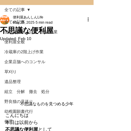
全ての記事
便利屋あんしんLife
全ての記事
May 25, 2025
5 min read
不思議な便利屋
便利屋移動・引越・運送作業
Updated:
Feb 10
便利屋全般
冷蔵庫の2階上げ作業
企業店舗へのコンサル
草刈り
遺品整理
組立 分解 撤去 処分
野良猫の見送り
不思議なものを見つめる少年
幼稚園願書代行
こんにちは
修理
本日は以前から
不思議な便利屋
として