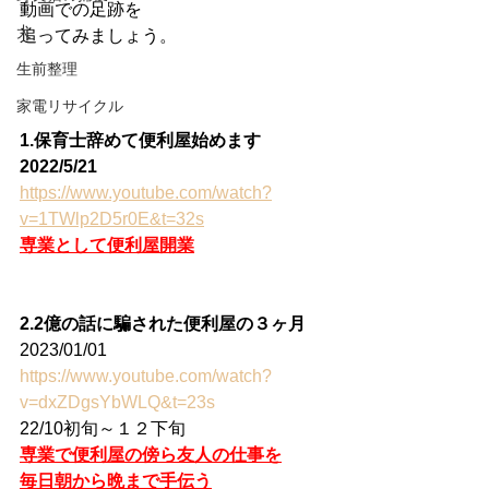
動画での足跡を
犬
追ってみましょう。
生前整理
家電リサイクル
1.保育士辞めて便利屋始めます
2022/5/21
https://www.youtube.com/watch?
v=1TWlp2D5r0E&t=32s
専業として便利屋開業
2.2億の話に騙された便利屋の３ヶ月
2023/01/01
https://www.youtube.com/watch?
v=dxZDgsYbWLQ&t=23s
22/10初旬～１２下旬
専業で便利屋の傍ら友人の仕事を
毎日朝から晩まで手伝う