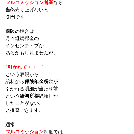
フルコミッション営業
なら
当然売り上げないと
０円
です。
保険の場合は
月々継続課金の
インセンティブが
あるかもしれませんが、
”引かれて・・・”
という表現から
給料から
保険年金税金
が
引かれる明細が当たり前
という
給与所得
経験しか
したことがない。
と推察できます。
通常、
フルコミッション
制度では