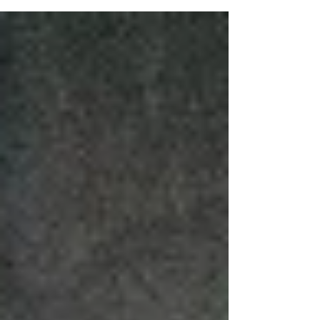
(笑) となりますが・・・ 実は 大きな誤解がありま
す。 無料で行ってくれるのは 玄関先の道路へ出し
た場合です。 どんな自治体でも 私有地の中に入
り、 犬猫の死体を 引き取ってくれるサービスは 行
ってはいません。 きちんとHP等で 記載明示して
る自治体も 少ないのですが 今回コメントいただい
たのが 大阪の方のようなので、 例を挙げると 大阪
府堺市では →http://bit.ly/2KMFLDg 『回収時は敷
地内に入れませんので、 家の前（道路際）などに
出してください。』 大阪府貝塚市では
→http://goo.gl/6J74Z3 『土地所有者の責任で処分
することに なっていますが、やむを得ない場合は
市で処分いたします。』 と少し柔軟ですが、 この
やむを得ない場合とは・・・ 住人が長期入院や長
期不在などで その処理が物理的に 無理な状態とい
うことです。 ※2019年8月追記 現在お調べしたと
ころ →http:/