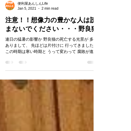
便利屋あんしんLife
Jan 5, 2021
2 min read
注意！！想像力の豊かな人は読
まないでください・・・野良猫
連日の猛暑の影響か 野良猫の死亡する光景が 多々
ありまして、 先ほどは片付けに 行ってきました。
この時期は寒い時期と うって変わって 腐敗が進む
のが とても早いのです ご連絡のあった方によると
本日朝に発見し 昨日までは 無かった ということで
すが・・・ 死骸の片付けに 伺った時には 無数のウ
ジが・・・ もちろんご多聞に 漏れずに かなりの
臭気が漂っておりました 猫や犬の死骸を 見つけた
らお早目に ご連絡ください。 引き取りしやすい と
ころであれば 良いのですが 人間の体が 入らないと
ころですと 肉片をひとかけらずつ 拾う事となり非
常に困難を極める そんな作業となります。 あなた
の敷地で 亡くなってしまったのは 残念ながら仕方