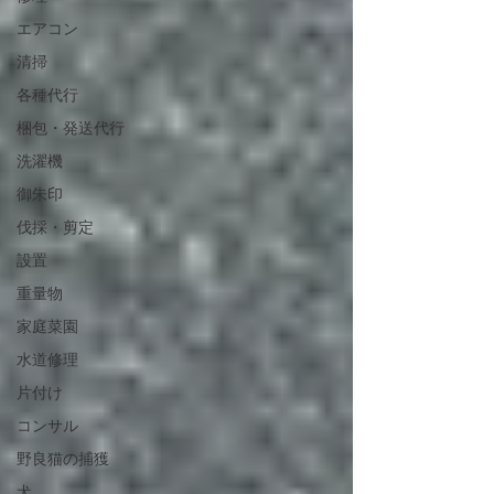
エアコン
清掃
各種代行
梱包・発送代行
洗濯機
御朱印
伐採・剪定
設置
重量物
家庭菜園
水道修理
片付け
コンサル
野良猫の捕獲
犬