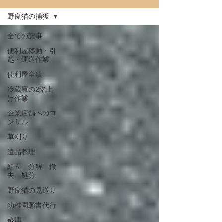
野良猫の捕獲
全ての記事
便利屋移動・引
越・運送作業
便利屋全般
冷蔵庫の2階上
げ作業
企業店舗へのコ
ンサル
草刈り
遺品整理
組立 分解 撤
去 処分
野良猫の見送り
幼稚園願書代行
修理