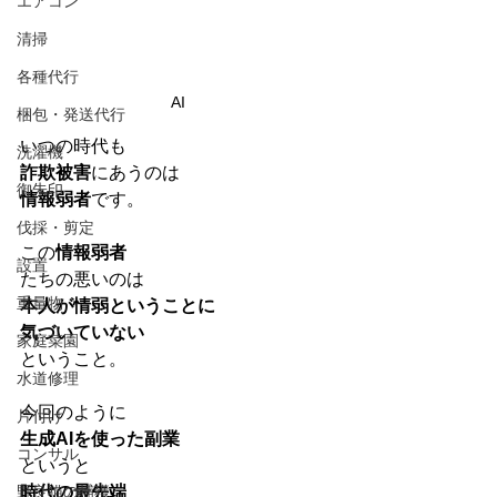
エアコン
清掃
各種代行
AI
梱包・発送代行
いつの時代も
洗濯機
詐欺被害
にあうのは
御朱印
情報弱者
です。
伐採・剪定
この
情報弱者
設置
たちの悪いのは
重量物
本人が情弱ということに
気づいていない
家庭菜園
ということ。
水道修理
今回のように
片付け
生成AIを使った副業
コンサル
というと
野良猫の捕獲
時代の最先端