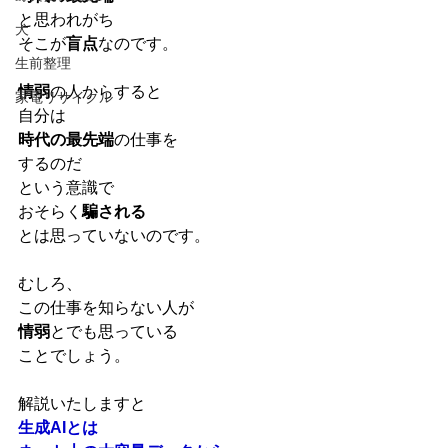
と思われがち
犬
そこが
盲点
なのです。
生前整理
情弱
の人からすると
家電リサイクル
自分は
時代の最先端
の仕事を
するのだ
という意識で
おそらく
騙される
とは思っていないのです。
むしろ、
この仕事を知らない人が
情弱
とでも思っている
ことでしょう。
解説いたしますと
生成AIとは