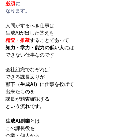
必須
に
なります。﻿
人間がするべき仕事は
生成AIが出した答えを
精査・推敲
することであって
知力・学力・能力の低い人
には
できない仕事なのです。
会社組織でなぞれば
できる課長辺りが
部下（
生成AI）
に仕事を投げて
出来たものを
課長が精査確認する
という流れです。
生成AI副業
とは
この課長役を
企業・個人から