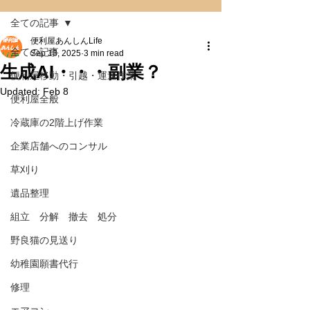
全ての記事
便利屋あんしんLife
全ての記事
Sep 13, 2025
3 min read
生成AI・・・副業？
便利屋移動・引越・運送作業
Updated:
Feb 8
便利屋全般
冷蔵庫の2階上げ作業
企業店舗へのコンサル
草刈り
遺品整理
組立 分解 撤去 処分
野良猫の見送り
幼稚園願書代行
修理