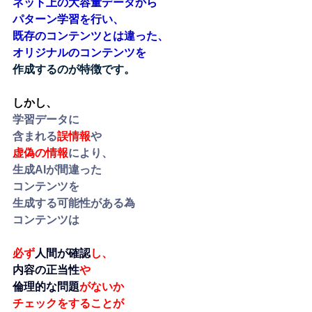
ネット上の大容量データから
パターン学習を行い、
既存のコンテンツとは違った、
オリジナルのコンテンツを
作成するのが特徴です。
しかし、
学習データに
含まれる
誤情報
や
虚偽の情報
により、
生成AIが間違った
コンテンツを
生成する可能性がある為
﻿コンテンツは
必ず
人間が確認
し、
内容の正当性
や
倫理的な問題
がないか
チェックをすることが