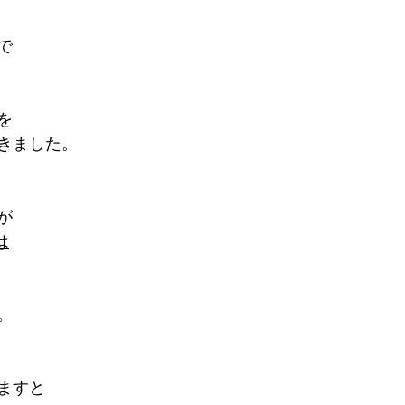
で
を
きました。
が
は
。
ますと