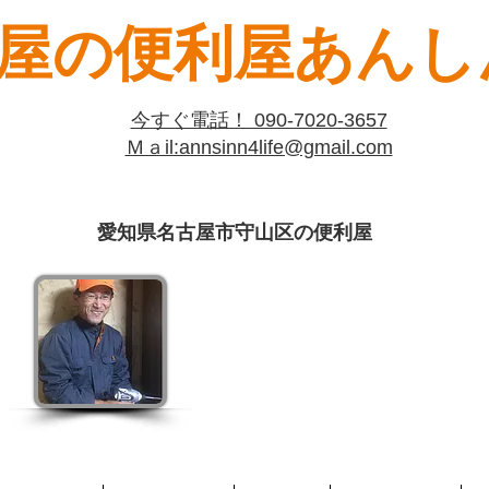
屋の便利屋あんしん
​今すぐ電話！ 090-7020-3657
​Ｍａil:​annsinn4life@gmail.com
愛知県名古屋市守山区の便利屋