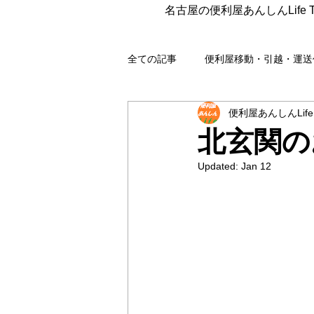
名古屋の便利屋あんしんLife 
全ての記事
便利屋移動・引越・運送
便利屋あんしんLife
遺品整理
組立 分解 撤去 
北玄関の
Updated:
Jan 12
各種代行
梱包・発送代行
片付け
コンサル
野良猫