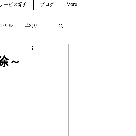
サービス紹介
ブログ
More
ンサル
草刈り
コン
清掃
除～
庭菜園
水道修理