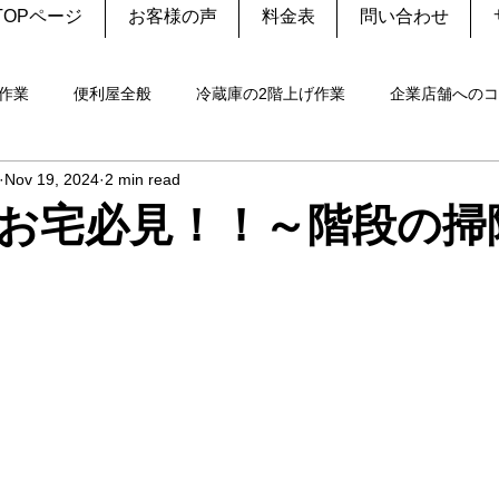
TOPページ
お客様の声
料金表
問い合わせ
作業
便利屋全般
冷蔵庫の2階上げ作業
企業店舗へのコ
Nov 19, 2024
2 min read
処分
野良猫の見送り
幼稚園願書代行
修理
エア
お宅必見！！～階段の掃
洗濯機
御朱印
伐採・剪定
設置
重量物
家
の捕獲
犬
生前整理
家電リサイクル