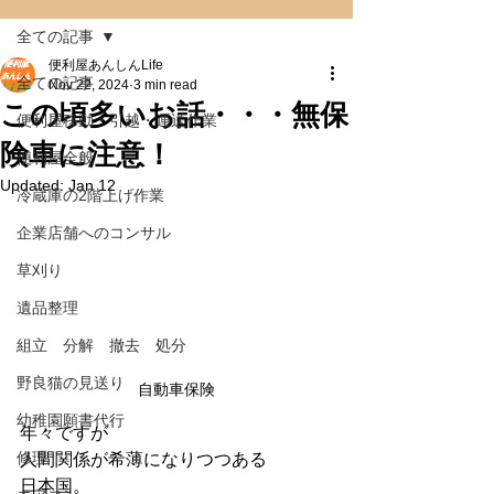
全ての記事
便利屋あんしんLife
全ての記事
Nov 22, 2024
3 min read
この頃多いお話・・・無保
便利屋移動・引越・運送作業
険車に注意！
便利屋全般
Updated:
Jan 12
冷蔵庫の2階上げ作業
企業店舗へのコンサル
草刈り
遺品整理
組立 分解 撤去 処分
野良猫の見送り
自動車保険
幼稚園願書代行
年々ですが
修理
人間関係が希薄になりつつある
日本国。