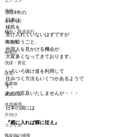
エアコン
清掃
2024年の
日本は
各種代行
移民を
梱包・発送代行
受け入れていないはずですが
年を追うごと、
洗濯機
外国人を見かける機会が
御朱印
大変多くなってきております。
伐採・剪定
いろいろ抜け道を利用して
設置
住みつく方法もいくつかあるようで
重量物
す。
あえて言及いたしませんが・・・
家庭菜園
水道修理
日本の国には
片付け
『郷に入れば郷に従え』
コンサル
野良猫の捕獲