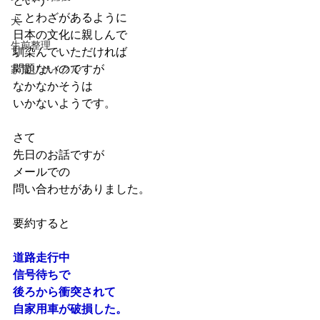
という
ことわざがあるように
犬
日本の文化に親しんで
生前整理
馴染んでいただければ
問題ないのですが
家電リサイクル
なかなかそうは
いかないようです。
さて
先日のお話ですが
メールでの
問い合わせがありました。
要約すると
道路走行中
信号待ちで
後ろから衝突されて
自家用車が破損した。