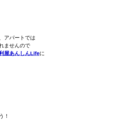
、アパートでは
れませんので
利屋あんしんLife
に
う！