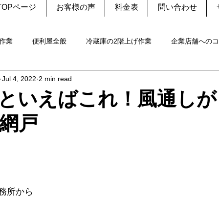
TOPページ
お客様の声
料金表
問い合わせ
作業
便利屋全般
冷蔵庫の2階上げ作業
企業店舗へのコ
Jul 4, 2022
2 min read
処分
野良猫の見送り
幼稚園願書代行
修理
エア
といえばこれ！風通しが
網戸
洗濯機
御朱印
伐採・剪定
設置
重量物
家
の捕獲
犬
生前整理
家電リサイクル
務所から