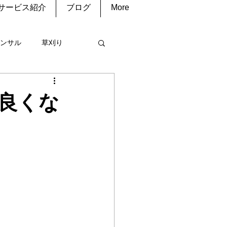
サービス紹介
ブログ
More
ンサル
草刈り
コン
清掃
良くな
庭菜園
水道修理