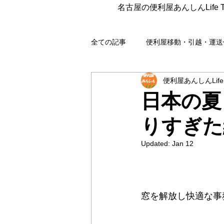
名古屋の便利屋あんしんLife 
全ての記事
便利屋移動・引越・運送
便利屋あんしんLife
遺品整理
組立 分解 撤去 
日本の夏
りすぎた
各種代行
梱包・発送代行
Updated:
Jan 12
片付け
コンサル
野良猫
窓を解放し快適な事