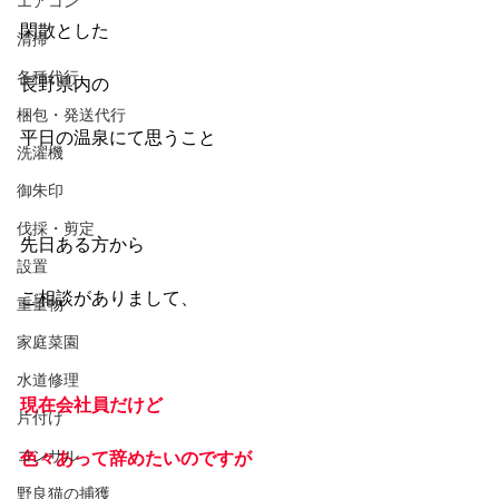
エアコン
閑散とした
清掃
各種代行
長野県内の
梱包・発送代行
平日の温泉にて思うこと
洗濯機
御朱印
伐採・剪定
先日ある方から
設置
ご相談がありまして、
重量物
家庭菜園
水道修理
現在会社員だけど
片付け
コンサル
色々あって辞めたいのですが
野良猫の捕獲