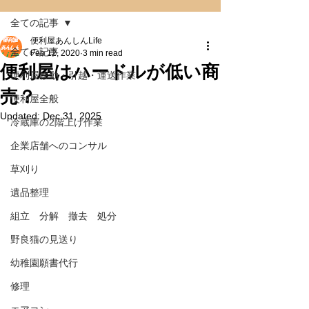
全ての記事
便利屋あんしんLife
全ての記事
Feb 12, 2020
3 min read
便利屋はハードルが低い商
便利屋移動・引越・運送作業
売？
便利屋全般
Updated:
Dec 31, 2025
冷蔵庫の2階上げ作業
企業店舗へのコンサル
草刈り
遺品整理
組立 分解 撤去 処分
野良猫の見送り
幼稚園願書代行
修理