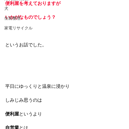
便利屋を考えておりますが
犬
いかがなものでしょう？
生前整理
家電リサイクル
というお話でした。
平日にゆっくりと温泉に浸かり
しみじみ思うのは
便利屋
というより
自営業
とは