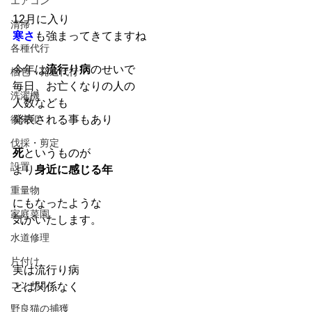
エアコン
12月に入り
清掃
寒さ
も強まってきてますね
各種代行
今年は
流行り病
のせいで
梱包・発送代行
毎日、お亡くなりの人の
洗濯機
人数なども
御朱印
発表される事もあり
伐採・剪定
死
というものが
設置
より
身近に感じる年
重量物
にもなったような
家庭菜園
気がいたします。
水道修理
片付け
実は流行り病
コンサル
とは関係なく
野良猫の捕獲