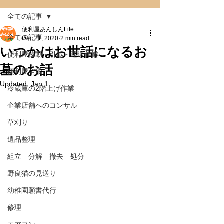
全ての記事
便利屋あんしんLife
全ての記事
Dec 21, 2020
2 min read
いつかはお世話になるお
便利屋移動・引越・運送作業
墓のお話
便利屋全般
Updated:
Jan 1
冷蔵庫の2階上げ作業
企業店舗へのコンサル
草刈り
遺品整理
組立 分解 撤去 処分
野良猫の見送り
幼稚園願書代行
修理