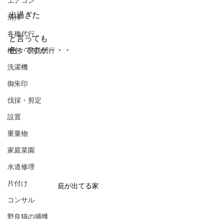
エアコン
出過ぎた
清掃
各種代行
と言っても
色々ですが・・・
梱包・発送代行
洗濯機
御朱印
伐採・剪定
設置
重量物
家庭菜園
水道修理
片付け
庇が出てる家
コンサル
野良猫の捕獲