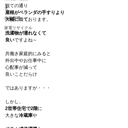
観ての通り
犬
屋根がベランダの手すりより
生前整理
大幅に出て
おります。
家電リサイクル
洗濯物が濡れなくて
良い
ですよね～
共働き家庭的にみると
外出中やお仕事中に
心配事が減って
良いことだらけ
ではありますが・・・
しかし、
2世帯住宅で2階
に
大きな
冷蔵庫
や