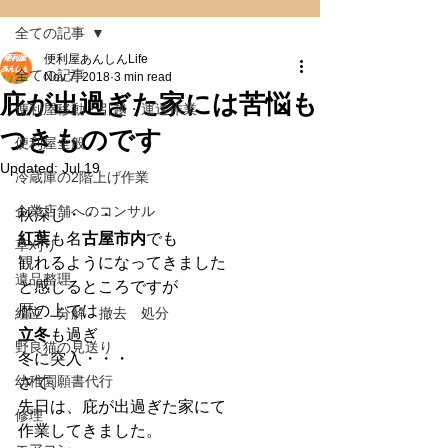
全ての記事
便利屋あんしんLife
全ての記事
Nov 7, 2018
3 min read
庇が出過ぎた家には苦悩も
便利屋移動・引越・運送作業
つきものです
便利屋全般
Updated:
Jul 19
冷蔵庫の2階上げ作業
企業店舗へのコンサル
秋深し・・・
紅葉
も名
古屋市内
でも
草刈り
観れるようになってきました
遺品整理
と感じるところですが
暦の上では
組立 分解 撤去 処分
立冬
も過ぎ
野良猫の見送り
冬に突入・・・
幼稚園願書代行
さて、
先日は、庇が出過ぎた家にて
修理
作業してきました。