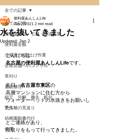
全ての記事
便利屋あんしんLife
全ての記事
Jan 2, 2021
2 min read
水を抜いてきました
便利屋移動・引越・運送作業
Updated:
Jan 2
便利屋全般
冷蔵庫の2階上げ作業
こんにちは
名古屋の便利屋あんしんLife
です。
企業店舗へのコンサル
草刈り
先日、
名古屋市東区
の
遺品整理
高層マンションに住む方から
組立 分解 撤去 処分
ウォーターベッドの水抜きをお願いし
たい
野良猫の見送り
幼稚園願書代行
とご連絡があり、
修理
段取りをもって行ってきました。