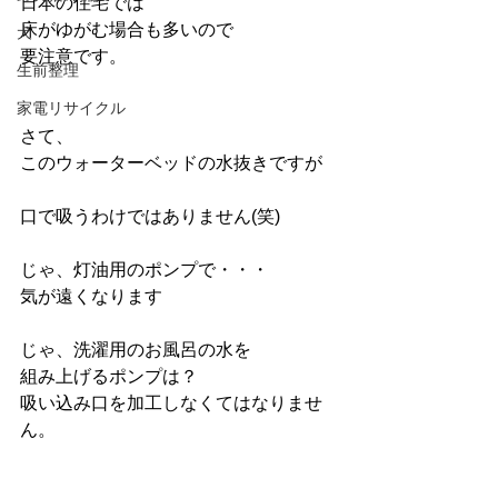
日本の住宅では
床がゆがむ場合も多いので
犬
要注意です。
生前整理
家電リサイクル
さて、
このウォーターベッドの水抜きですが
口で吸うわけではありません(笑)
じゃ、灯油用のポンプで・・・
気が遠くなります
じゃ、洗濯用のお風呂の水を
組み上げるポンプは？
吸い込み口を加工しなくてはなりませ
ん。