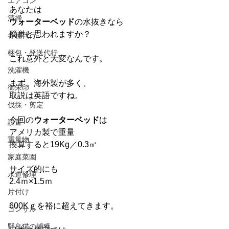
エアコン
あなたは
清掃
ウォーターベッド
の水抜きなら
簡単と思われますか？
各種代行
梱包・発送代行
これ意外と大変なんです。
洗濯機
まず、海外製が多く、
御朱印
取説は英語ですね。
伐採・剪定
今回の
ウォーターベッド
は
設置
アメリカ製で重量
重量物
換算すると19Kg／0.3㎥
家庭菜園
サイズ的にも
水道修理
2.4ｍ×1.5ｍ
片付け
600Kｇを裕に超えてきます。
コンサル
野良猫の捕獲