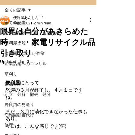
全ての記事
便利屋あんしんLife
全ての記事
Jan 3, 2021
2 min read
限界は自分があきらめた
便利屋移動・引越・運送作業
時・・・家電リサイクル品
便利屋全般
引き取り
冷蔵庫の2階上げ作業
Updated:
Jan 3
企業店舗へのコンサル
草刈り
便利屋
にとって
遺品整理
怒涛の３月が終了し、４月１日です
組立 分解 撤去 処分
ね。
野良猫の見送り
まだ、３月に消化できなかった仕事も
幼稚園願書代行
あり、
修理
今日は、こんな感じです(笑)