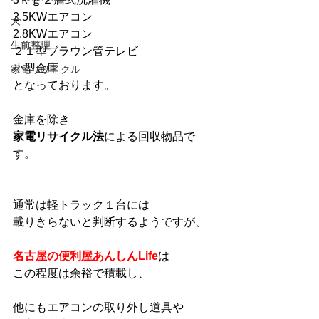
2.5KWエアコン
犬
2.8KWエアコン
生前整理
２１型ブラウン管テレビ
小型金庫
家電リサイクル
となっております。
金庫を除き
家電リサイクル法
による回収物品で
す。
通常は軽トラック１台には
載りきらないと判断するようですが、
名古屋の便利屋あんしんLife
は
この程度は余裕で積載し、
他にもエアコンの取り外し道具や