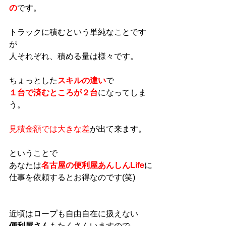
の
です。
トラックに積むという単純なことです
が
人それぞれ、積める量は様々です。
ちょっとした
スキルの違い
で
１台で済むところが２台
になってしま
う。
見積金額では大きな差
が出て来ます。
ということで
あなたは
名古屋の便利屋あんしんLife
に
仕事を依頼するとお得なのです(笑)
近頃はロープも自由自在に扱えない
便利屋さん
もたくさんいますので