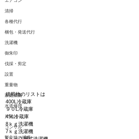
エアコン
清掃
各種代行
梱包・発送代行
洗濯機
御朱印
伐採・剪定
設置
重量物
積載物のリストは
家庭菜園
400L冷蔵庫
水道修理
９０L冷蔵庫
片付け
45L冷蔵庫
8ｋｇ洗濯機
コンサル
7ｋｇ洗濯機
野良猫の捕獲
5ｋｇ２層式洗濯機