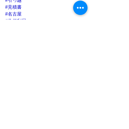
#引っ越
#見積書
#名古屋
#偽便利屋
2017-04-01  便利屋あんしんLifeアメブ
ロ記事
より転載
便利屋
名古屋
便利屋あんしんLife
冷蔵庫
洗濯機
エアコン
テレビ
家電リサイクル
家電リサイクル
便利屋全般
設置
See All
Recent Posts