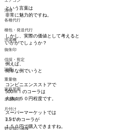
エアコン
という言葉は
清掃
非常に魅力的ですね。
各種代行
梱包・発送代行
しかし、実際の価値として考えると
洗濯機
いかがでしょうか？
御朱印
伐採・剪定
例えば、
設置
簡単な例でいうと
重量物
コンビニエンスストアで
家庭菜園
500ｍｌのコーラは
大体１５０円程度です。
水道修理
片付け
スーパーマーケットでは
コンサル
1.5Ｌのコーラが
１５０円で購入できますね。
野良猫の捕獲