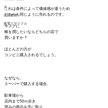
犬
これは条件によって価値感が違うため
どちらも同じように売れるのです。
生前整理
家電リサイクル
今スグに
喉を潤したいならどちらの店で
買いますか？
ほとんどの方が
コンビニ購入されるでしょう。
なぜなら、
スーパーで購入する場合、
駐車場から
店内まで50ｍ歩き
望みの商品を手に取り、