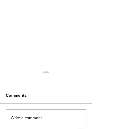
Comments
Write a comment...
文字を読まない方は、お
個人事業で大企
取引ご遠慮ください
はできません