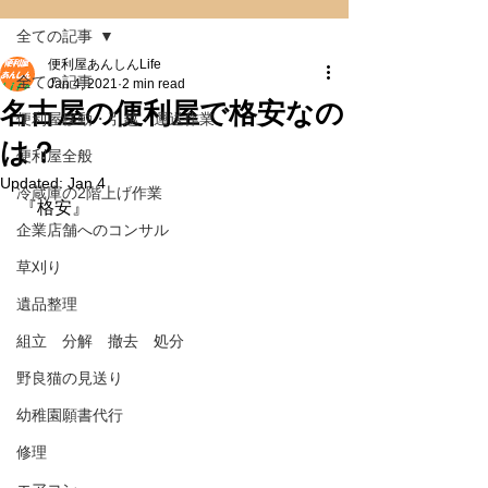
全ての記事
便利屋あんしんLife
全ての記事
Jan 4, 2021
2 min read
名古屋の便利屋で格安なの
便利屋移動・引越・運送作業
は？
便利屋全般
Updated:
Jan 4
冷蔵庫の2階上げ作業
『格安』
企業店舗へのコンサル
草刈り
遺品整理
組立 分解 撤去 処分
野良猫の見送り
幼稚園願書代行
修理