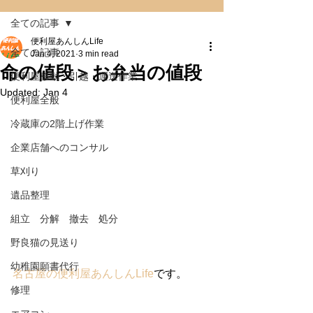
全ての記事
便利屋あんしんLife
全ての記事
Jan 4, 2021
3 min read
命の値段＞お弁当の値段
便利屋移動・引越・運送作業
Updated:
Jan 4
便利屋全般
冷蔵庫の2階上げ作業
企業店舗へのコンサル
草刈り
遺品整理
組立 分解 撤去 処分
野良猫の見送り
幼稚園願書代行
名古屋の便利屋あんしんLife
です。
修理