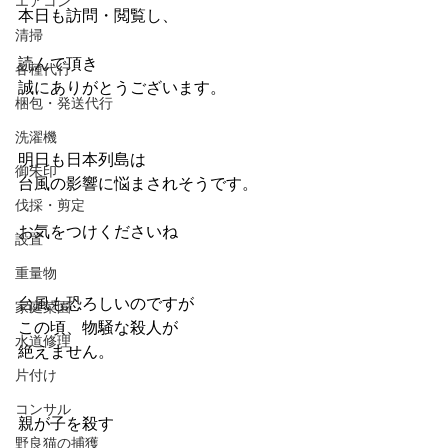
エアコン
本日も訪問・閲覧し、
清掃
読んで頂き
各種代行
誠にありがとうございます。
梱包・発送代行
洗濯機
明日も日本列島は
御朱印
台風の影響に悩まされそうです。
伐採・剪定
お気をつけくださいね
設置
重量物
台風も恐ろしいのですが
家庭菜園
この頃、物騒な殺人が
水道修理
絶えません。
片付け
コンサル
親が子を殺す
野良猫の捕獲